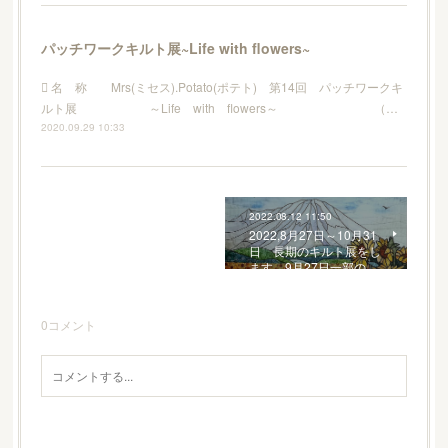
パッチワークキルト展~Life with flowers~
 名 称 Mrs(ミセス).Potato(ポテト) 第14回 パッチワークキ
ルト展 ～Life with flowers～ （…
2020.09.29 10:33
2022.08.12 11:50
2022,8月27日～10月31
日 長期のキルト展をし
ます。9月27日一部の…
0
コメント